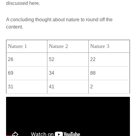
discussed here.
A concluding thought about nature to round off the
content.
Nature 1
Nature 2
Nature 3
26
52
22
69
34
88
31
41
2