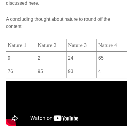
discussed here.
A concluding thought about nature to round off the
content.
Nature 1
Nature 2
Nature 3
Nature 4
9
2
24
65
76
95
93
4