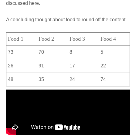
discussed here.
A concluding thought about food to round off the content.
Food 1
Food 2
Food 3
Food 4
73
70
8
5
26
91
17
22
48
35
24
74