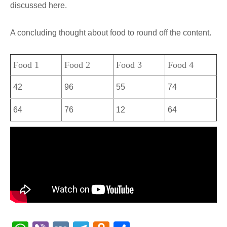
discussed here.
A concluding thought about food to round off the content.
Food 1
Food 2
Food 3
Food 4
42
96
55
74
64
76
12
64