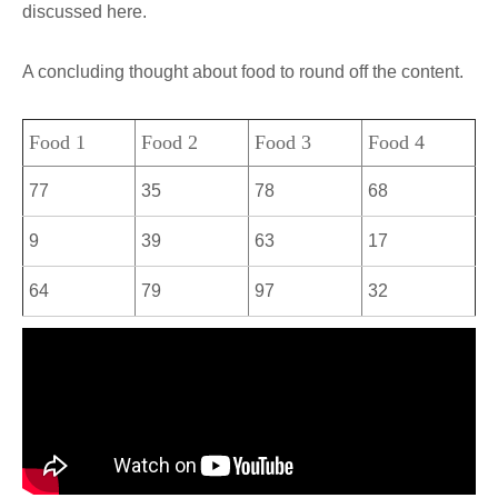
discussed here.
A concluding thought about food to round off the content.
Food 1
Food 2
Food 3
Food 4
77
35
78
68
9
39
63
17
64
79
97
32