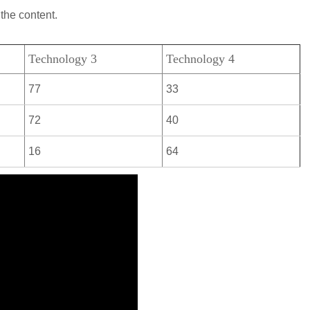
the content.
Technology 3
Technology 4
77
33
72
40
16
64