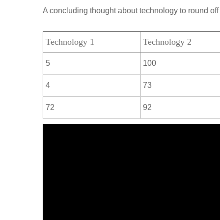
р
a
A concluding thought about technology to round off 
l
а
m
a
в
Technology 1
Technology 2
s
и
s
5
100
т
n
ь
4
73
i
72
92
k
i