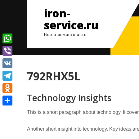
Перейти
iron-
к
содержимому
service.ru
Все о ремонте авто
W
h
V
a
i
792RHX5L
V
t
b
K
T
s
e
Technology Insights
e
A
O
r
l
p
d
О
This is a short paragraph about technology. It cove
e
p
n
т
g
o
Another short insight into technology. Key ideas are
п
r
k