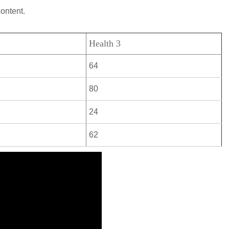
content.
Health 3
64
80
24
62