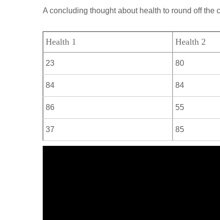
р
a
A concluding thought about health to round off the 
l
а
m
a
в
Health 1
Health 2
s
и
s
23
80
т
n
ь
84
84
i
86
55
k
i
37
85