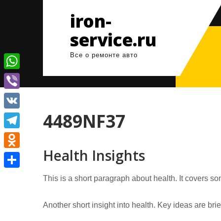
Перейти
iron-
к
содержимому
service.ru
Все о ремонте авто
W
h
V
a
i
4489NF37
V
t
b
K
T
s
e
Health Insights
e
A
O
r
l
p
d
О
This is a short paragraph about health. It covers so
e
p
n
т
g
o
Another short insight into health. Key ideas are bri
п
r
k