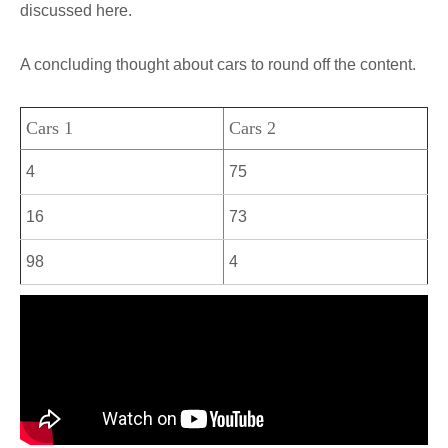
discussed here.
A concluding thought about cars to round off the content.
Cars 1
Cars 2
4
75
16
73
98
4