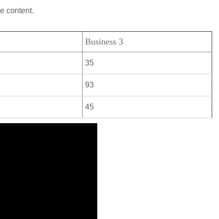
e content.
Business 3
35
93
45