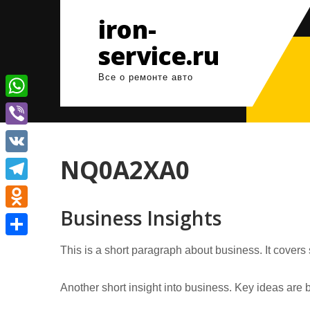
Перейти
iron-
к
содержимому
service.ru
Все о ремонте авто
W
h
V
a
i
NQ0A2XA0
V
t
b
K
T
s
e
Business Insights
e
A
O
r
l
p
d
О
This is a short paragraph about business. It covers
e
p
n
т
g
o
Another short insight into business. Key ideas are b
п
r
k