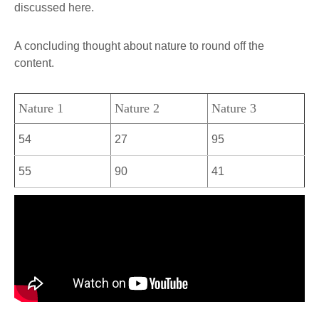
discussed here.
A concluding thought about nature to round off the
content.
Nature 1
Nature 2
Nature 3
54
27
95
55
90
41