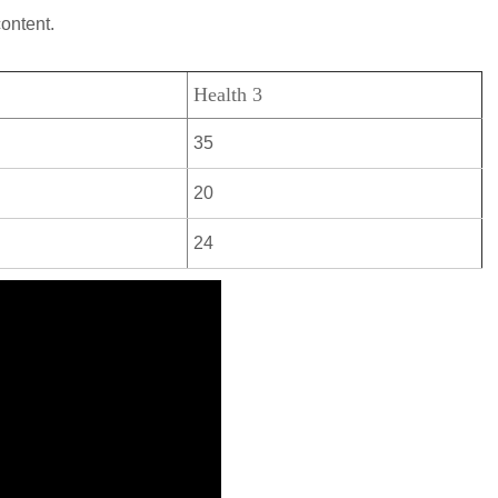
content.
Health 3
35
20
24