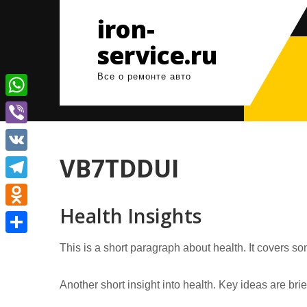
Перейти
iron-
к
содержимому
service.ru
Все о ремонте авто
W
h
V
a
i
VB7TDDUI
V
t
b
K
T
s
e
Health Insights
e
A
O
r
l
p
d
О
This is a short paragraph about health. It covers so
e
p
n
т
g
o
Another short insight into health. Key ideas are bri
п
r
k