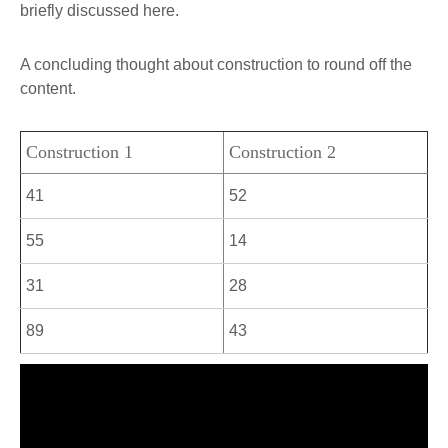
briefly discussed here.
A concluding thought about construction to round off the
content.
Construction 1
Construction 2
41
52
55
14
31
28
89
43