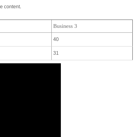
e content.
Business 3
40
31