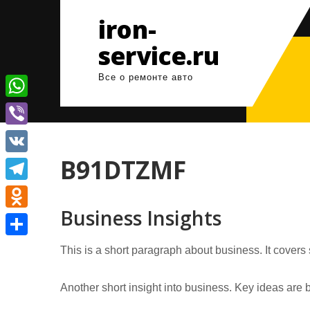
Перейти
iron-
к
содержимому
service.ru
Все о ремонте авто
W
h
V
a
i
B91DTZMF
V
t
b
K
T
s
e
Business Insights
e
A
O
r
l
p
d
О
This is a short paragraph about business. It covers
e
p
n
т
g
o
Another short insight into business. Key ideas are b
п
r
k