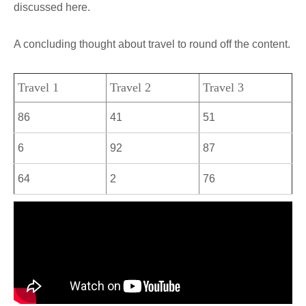
discussed here.
A concluding thought about travel to round off the content.
Travel 1
Travel 2
Travel 3
86
41
51
6
92
87
64
2
76