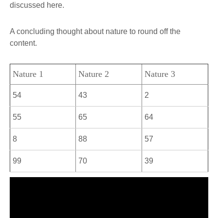
discussed here.
A concluding thought about nature to round off the
content.
Nature 1
Nature 2
Nature 3
54
43
2
55
65
64
8
88
57
99
70
39