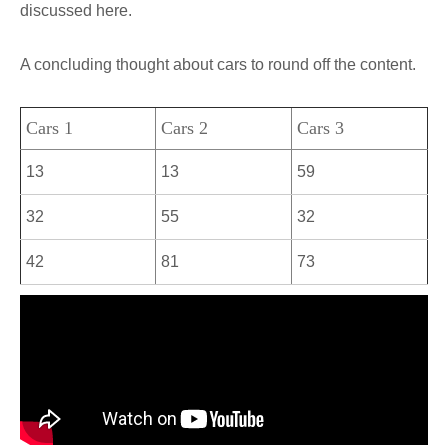
discussed here.
A concluding thought about cars to round off the content.
Cars 1
Cars 2
Cars 3
13
13
59
32
55
32
42
81
73