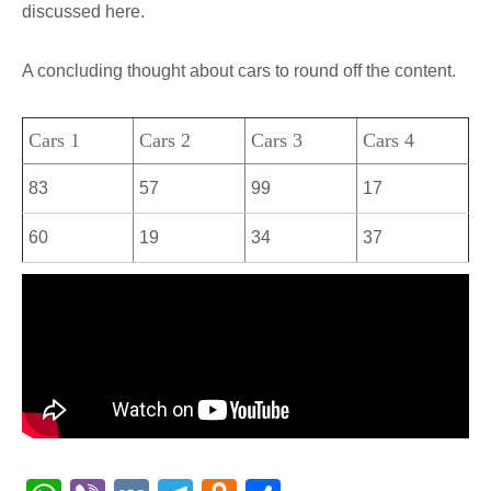
discussed here.
A concluding thought about cars to round off the content.
Cars 1
Cars 2
Cars 3
Cars 4
83
57
99
17
60
19
34
37