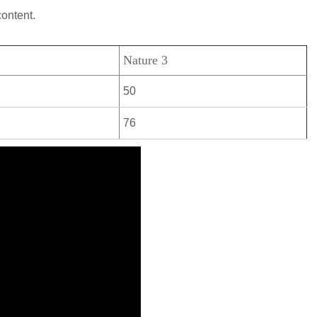
content.
Nature 3
50
76