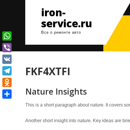
Перейти
iron-
к
содержимому
service.ru
Все о ремонте авто
W
h
V
a
i
FKF4XTFI
V
t
b
K
T
s
e
Nature Insights
e
A
O
r
l
p
d
О
This is a short paragraph about nature. It covers so
e
p
n
т
g
o
Another short insight into nature. Key ideas are bri
п
r
k