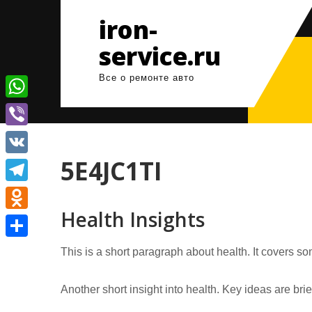
Перейти
iron-
к
содержимому
service.ru
Все о ремонте авто
W
h
V
a
i
5E4JC1TI
V
t
b
K
T
s
e
Health Insights
e
A
O
r
l
p
d
О
This is a short paragraph about health. It covers so
e
p
n
т
g
o
Another short insight into health. Key ideas are bri
п
r
k