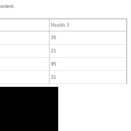
content.
Health 3
35
21
95
31