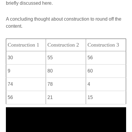
briefly discussed here.
A concluding thought about construction to round off the
content.
Construction 1
Construction 2
Construction 3
30
55
56
9
80
60
74
78
4
56
21
15