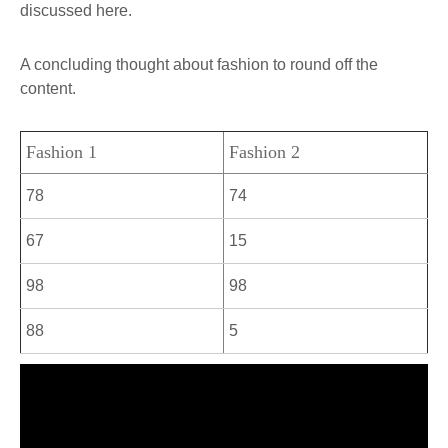
discussed here.
A concluding thought about fashion to round off the
content.
Fashion 1
Fashion 2
78
74
67
15
98
98
88
5