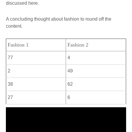
discussed here.
A concluding thought about fashion to round off the
content.
Fashion 1
Fashion 2
77
4
2
49
38
62
27
6