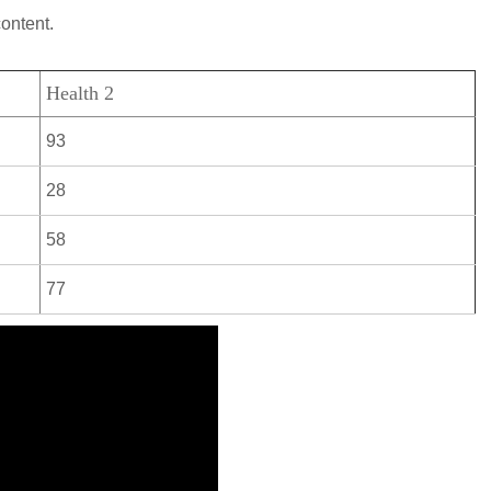
content.
Health 2
93
28
58
77