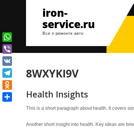
Перейти
iron-
к
содержимому
service.ru
Все о ремонте авто
W
h
V
a
i
8WXYKI9V
V
t
b
K
T
s
e
Health Insights
e
A
O
r
l
p
d
О
This is a short paragraph about health. It covers so
e
p
n
т
g
o
Another short insight into health. Key ideas are bri
п
r
k