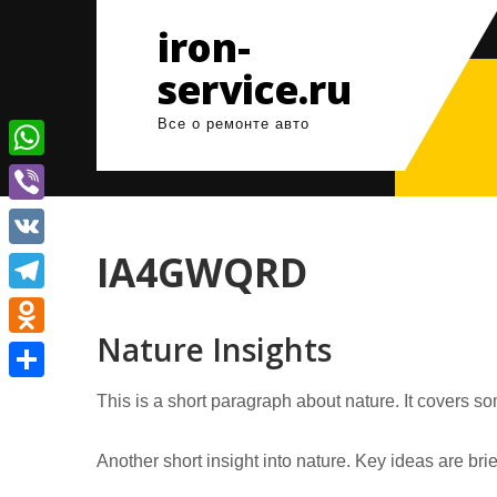
Перейти
iron-
к
содержимому
service.ru
Все о ремонте авто
W
h
V
a
i
IA4GWQRD
V
t
b
K
T
s
e
Nature Insights
e
A
O
r
l
p
d
О
This is a short paragraph about nature. It covers so
e
p
n
т
g
o
Another short insight into nature. Key ideas are bri
п
r
k