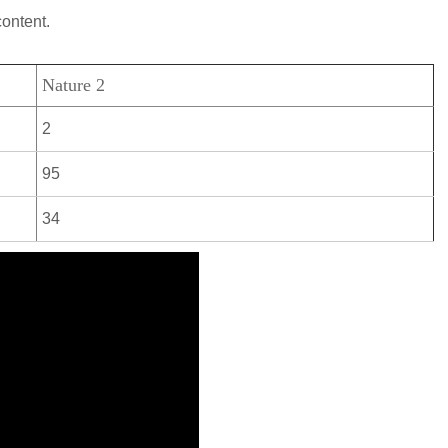
content.
Nature 2
2
95
34