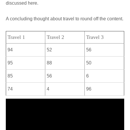
discussed here.
A concluding thought about travel to round off the content.
Travel 1
Travel 2
Travel 3
94
52
56
95
88
50
85
56
6
74
4
96