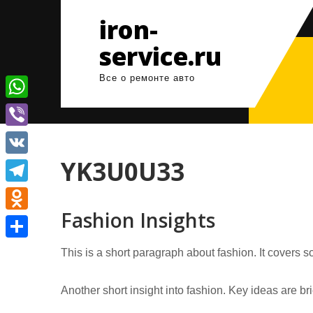
Перейти
iron-
к
содержимому
service.ru
Все о ремонте авто
W
h
V
a
i
YK3U0U33
V
t
b
K
T
s
e
Fashion Insights
e
A
O
r
l
p
d
О
This is a short paragraph about fashion. It covers s
e
p
n
т
g
o
Another short insight into fashion. Key ideas are br
п
r
k