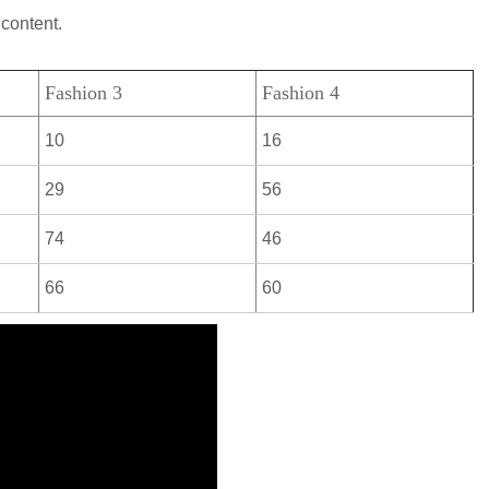
 content.
Fashion 3
Fashion 4
10
16
29
56
74
46
66
60