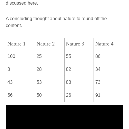
discussed here.
A concluding thought about nature to round off the
content.
Nature 1
Nature 2
Nature 3
Nature 4
100
25
55
86
8
28
82
34
43
53
83
73
56
50
26
91