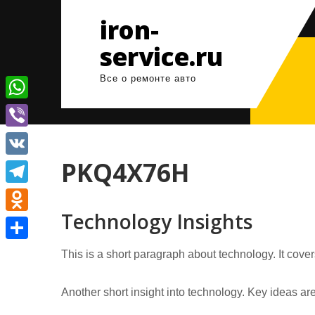
Перейти
iron-
к
содержимому
service.ru
Все о ремонте авто
W
h
V
a
i
PKQ4X76H
V
t
b
K
T
s
e
Technology Insights
e
A
O
r
l
p
d
О
This is a short paragraph about technology. It cove
e
p
n
т
g
o
Another short insight into technology. Key ideas are
п
r
k