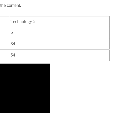
the content.
Technology 2
5
34
54