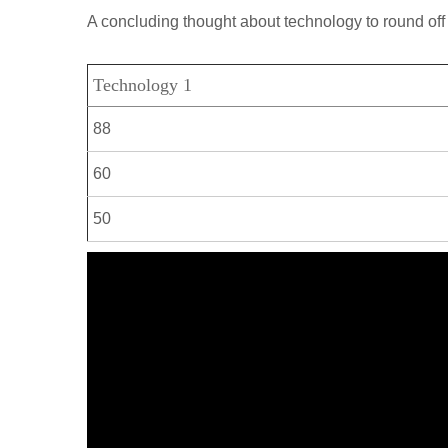
р
a
A concluding thought about technology to round off 
l
а
m
a
в
Technology 1
s
и
s
88
т
n
ь
60
i
50
k
i