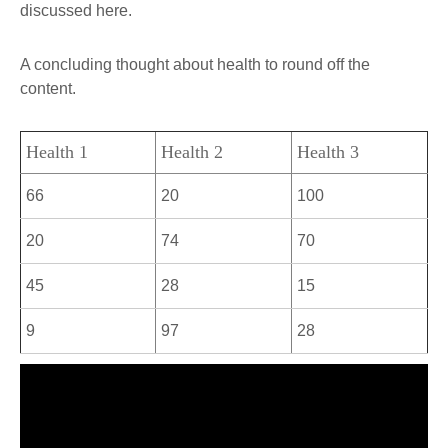
discussed here.
A concluding thought about health to round off the
content.
Health 1
Health 2
Health 3
66
20
100
20
74
70
45
28
15
9
97
28