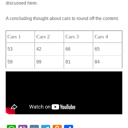
discussed here.
A concluding thought about cars to round off the content.
Cars 1
Cars 2
Cars 3
Cars 4
53
42
66
65
59
99
81
84