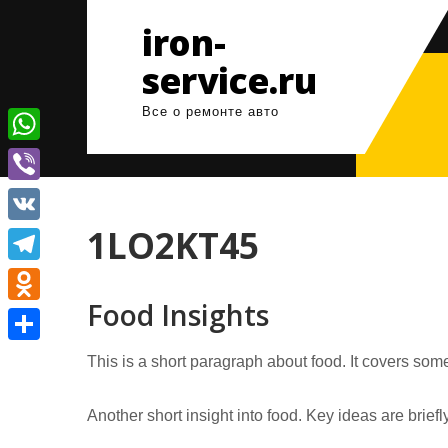
Перейти
iron-
к
содержимому
service.ru
Все о ремонте авто
W
h
V
a
i
1LO2KT45
V
t
b
K
T
s
e
Food Insights
e
A
O
r
l
p
d
О
This is a short paragraph about food. It covers some
e
p
n
т
g
o
Another short insight into food. Key ideas are brief
п
r
k